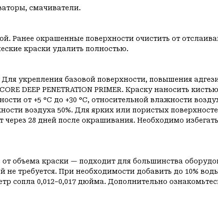
заторы, смачиватели.
й. Ранее окрашенные поверхности очистить от отслаива
ческие краски удалить полностью.
Для укрепления базовой поверхности, повышения адгези
NCORE DEEP PENETRATION PRIMER. Краску наносить кист
ности от +5 °C до +30 °C, относительной влажности возд
ности воздуха 50%. Для ярких или пористых поверхностей
 через 28 дней после окрашивания. Необходимо избегат
% от объема краски — подходит для большинства оборудо
̆ не требуется. При необходимости добавить до 10% воды
метр сопла 0,012−0,017 дюйма. Дополнительно ознакомьте