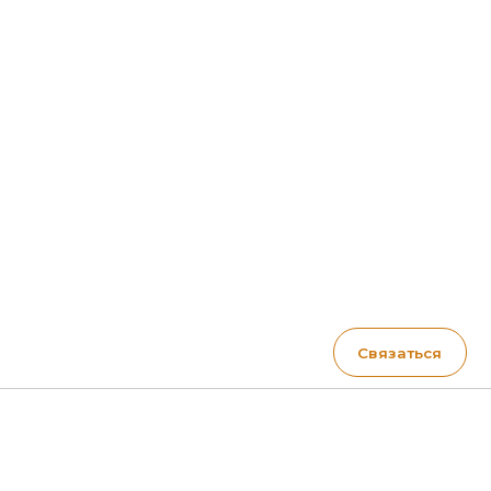
Связаться
Контакты
Телефон:
+7 (981) 128-69-88
Email:
lkm@vincore-kraski.ru
Адрес: Санкт-Петербург,
ул. Фучика д. 9, ТЦ Кубатура, 2
этаж, секция 2 В, 632/1 VINCORE
Режим работы: с 10:00 до 22:00