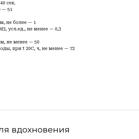
40 сек.
 — 51
м, не более — 1
, усл.ед., не менее — 0,3
м, не менее — 50
ды, при t 20С, ч, не менее — 72
вдохновения
B2B
ьным основаниям
Дизайнерам
ым основаниям
Малярам
Строительным организациям
Дилерам
Галереям
Флиппинг и хоумстейджинг