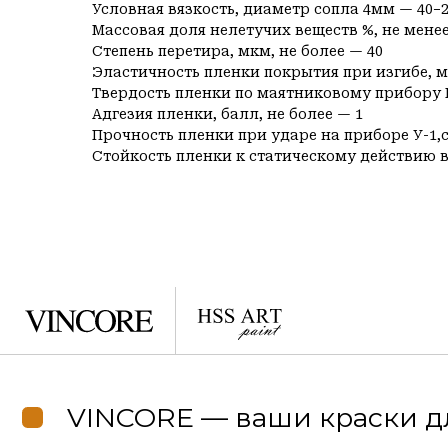
Условная вязкость, диаметр сопла 4мм — 40−2
Массовая доля нелетучих веществ %, не менее
Степень перетира, мкм, не более — 40
Эластичность пленки покрытия при изгибе, м
Твердость пленки по маятниковому прибору М3
Адгезия пленки, балл, не более — 1
Прочность пленки при ударе на приборе У-1,с
Стойкость пленки к статическому действию во
VINCORE — ваши краски для 
Навигация
Каталог
О компании
Фасадные по минерал
Услуги
Фасадные по деревянн
Каталог
Интерьерные краски
Проекты
Грунты
Отзывы
F.A.Q.
Блог