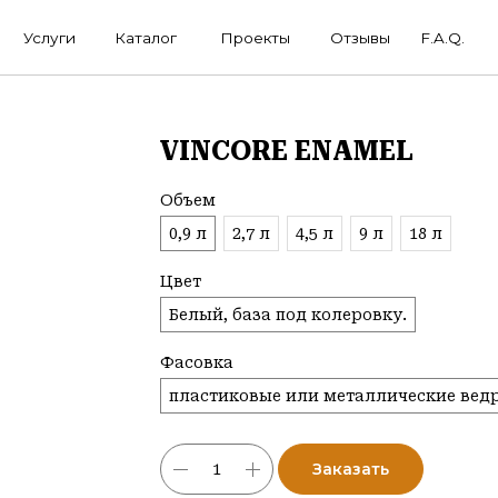
ги
Каталог
Проекты
Отзывы
F.A.Q.
VINCORE ENAMEL
Объем
0,9 л
2,7 л
4,5 л
9 л
18 л
Цвет
Белый, база под колеровку.
Фасовка
пластиковые или металлические вед
Заказать