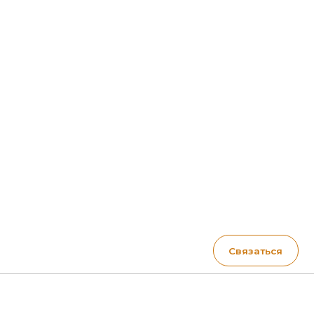
Связаться
Контакты
Телефон:
+7 (981) 128-69-88
Email:
lkm@vincore-kraski.ru
Адрес: Санкт-Петербург,
ул. Фучика д. 9, ТЦ Кубатура, 2
этаж, секция 2 В, 632/1 VINCORE
Режим работы: с 10:00 до 22:00