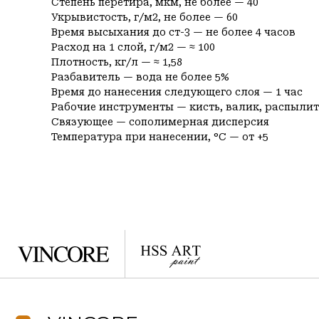
Степень перетира, мкм, не более — 40
Укрывистость, г/м2, не более — 60
Время высыхания до ст-3 — не более 4 часов
Расход на 1 слой, г/м2 — ≈ 100
Плотность, кг/л — ≈ 1,58
Разбавитель — вода не более 5%
Время до нанесения следующего слоя — 1 час
Рабочие инструменты — кисть, валик, распыли
Связующее — сополимерная дисперсия
Температура при нанесении, °C — от +5
VINCORE — ваши краски для 
Навигация
Каталог
О компании
Фасадные по минерал
Услуги
Фасадные по деревянн
Каталог
Интерьерные краски
Проекты
Грунты
Отзывы
F.A.Q.