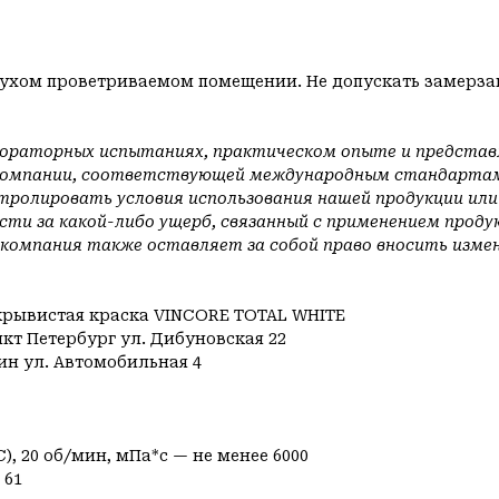
в сухом проветриваемом помещении. Не допускать замерз
бораторных испытаниях, практическом опыте и представле
компании, соответствующей международным стандартам I
тролировать условия использования нашей продукции ил
сти за какой-либо ущерб, связанный с применением прод
 компания также оставляет за собой право вносить изм
крывистая краска VINCORE TOTAL WHITE
кт Петербург ул. Дибуновская 22
кин ул. Автомобильная 4
, 20 об/мин, мПа*с — не менее 6000
 61