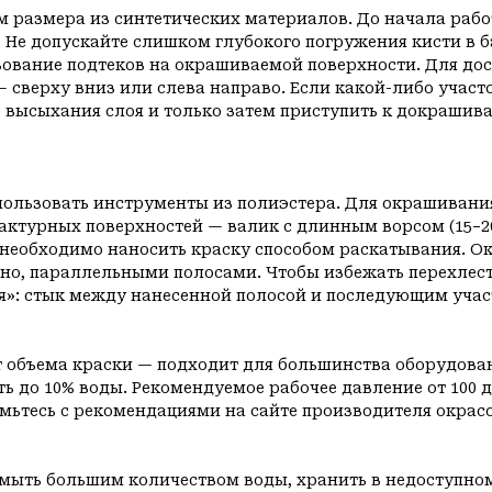
 размера из синтетических материалов. До начала работ
. Не допускайте слишком глубокого погружения кисти в б
зование подтеков на окрашиваемой поверхности. Для до
 сверху вниз или слева направо. Если какой-либо учас
о высыхания слоя и только затем приступить к докрашива
ользовать инструменты из полиэстера. Для окрашивания
фактурных поверхностей — валик с длинным ворсом (15−
 необходимо наносить краску способом раскатывания. Ок
ьно, параллельными полосами. Чтобы избежать перехлес
я»: стык между нанесенной полосой и последующим уч
от объема краски — подходит для большинства оборудова
ь до 10% воды. Рекомендуемое рабочее давление от 100 д
омьтесь с рекомендациями на сайте производителя окрас
омыть большим количеством воды, хранить в недоступном 