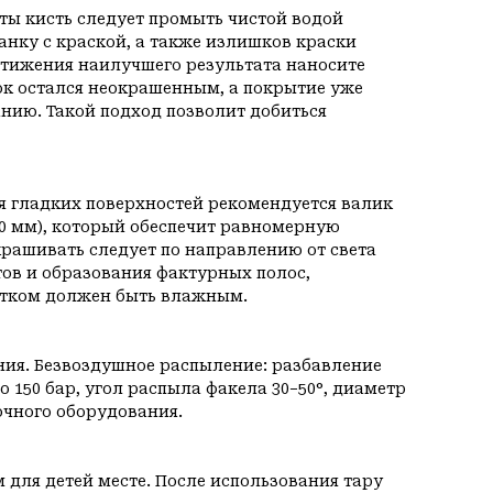
ы кисть следует промыть чистой водой
анку с краской, а также излишков краски
стижения наилучшего результата наносите
ток остался неокрашенным, а покрытие уже
нию. Такой подход позволит добиться
 гладких поверхностей рекомендуется валик
20 мм), который oбеспечит равномерную
рашивать следует по направлению от света
тов и образования фактурных полос,
астком должен быть влажным.
ния. Безвоздушное распыление: разбавление
о 150 бар, угол распыла факела 30−50°, диаметр
очного оборудования.
для детей месте. После использования тару