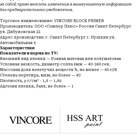
за собой право вносить изменения в вышеуказанную информацию
Фасадные
О компании
по минеральным
без предварительного уведомления.
основаниям
Каталог
Фасадные
Торговое наименование: VINCORE BLOCK PRIMER
Услуги
по деревянным
Производитель: ООО «Сэмпер Плюс» Россия Санкт Петербург
основаниям
Проекты
ул. Дибуновская 22
Интерьерные краски
Адрес производства: г. Санкт Петербург г. Пушкин ул.
Отзывы
Автомобильная 4
Грунты
F.A.Q.
Характеристики
Показатели и норма по ТУ:
Блог
Внешний вид пленки — Ровная матовая или полуматовая
Контакты
Условная вязкость, диаметр сопла 4мм — 40−240 сек.
Массовая доля нелетучих веществ %, не менее — 60 ±3%
Телефон:
+7 (981) 128-69-88
Степень перетира, мкм, не более — 40
Email:
lkm@vincore-kraski.ru
Плотность, ρ г/см³ - 1,4 — 1,49
Адгезия пленки, балл, не более — 1
Адрес: Санкт-Петербург, ул. Фучика д. 9,
ТЦ Кубатура, 2 этаж, секция 2 В, 632/1 VINCORE
Режим работы: с 10:00 до 22:00
© 2025 Vincore Винкор
Реквизиты