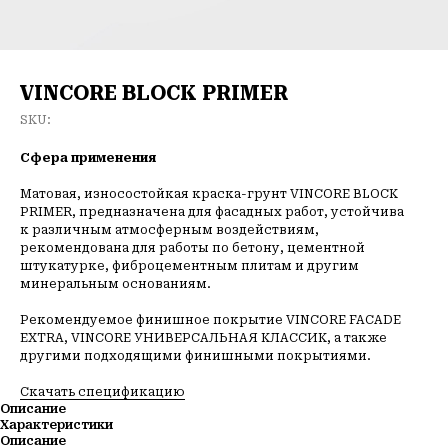
VINCORE BLOCK PRIMER
SKU:
Сфера применения
Матовая, износостойкая краска-грунт VINCORE BLOCK
PRIMER, предназначена для фасадных работ, устойчива
к различным атмосферным воздействиям,
рекомендована для работы по бетону, цементной
штукатурке, фиброцементным плитам и другим
минеральным основаниям.
Рекомендуемое финишное покрытие VINCORE FACADE
EXTRA, VINCORE УНИВЕРСАЛЬНАЯ КЛАССИК, а также
другими подходящими финишными покрытиями.
Скачать спецификацию
Описание
Характеристики
О компании
Каталог
Проекты
F.A.Q.
Отзывы
Услуги
Описание