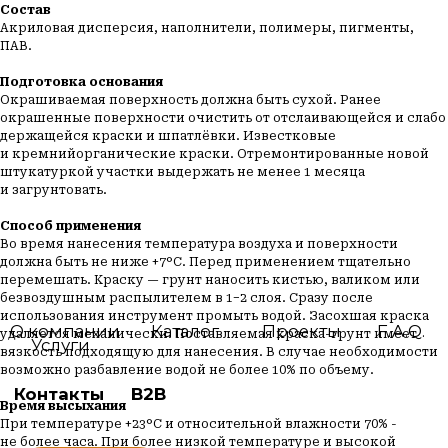
Состав
Контакты
B2B
Акриловая дисперсия, наполнители, полимеры, пигменты,
ПАВ.
Подготовка основания
Связаться
Окрашиваемая поверхность должна быть сухой. Ранее
окрашенные поверхности очистить от отслаивающейся и слабо
держащейся краски и шпатлёвки. Известковые
и кремнийорганические краски. Отремонтированные новой
штукатуркой участки выдержать не менее 1 месяца
и загрунтовать.
Способ применения
Во время нанесения температура воздуха и поверхности
должна быть не ниже +7°С. Перед применением тщательно
перемешать. Краску — грунт наносить кистью, валиком или
безвоздушным распылителем в 1−2 слоя. Сразу после
использования инструмент промыть водой. Засохшая краска
удаляется механически. Поставляемая краска-грунт имеет
вязкость подходящую для нанесения. В случае необходимости
возможно разбавление водой не более 10% по объему.
Время высыхания
При температуре +23°С и относительной влажности 70% -
не более часа. При более низкой температуре и высокой